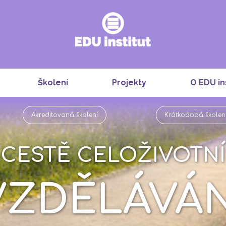
Školení
Projekty
O EDU in
Akreditovaná školení
Krátkodobá školen
 CESTĚ CELOŽIVOTN
VZDĚLÁVÁN