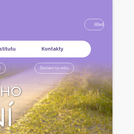
Hledat
stitutu
Kontakty
í
Školení na míru
ÍHO
Í