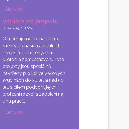
Číst více
o
Jak
Vstupte do projektu
porozumět
Vloženo
19. 2. 2024
bezpečnostním
auditům
Oznamujeme, že nabíráme
klienty do našich aktuálních
projektů zaměřených na
školení a zaměstnávání. Tyto
projekty jsou speciálně
navrženy pro lidi ve věkových
skupinách do 30 let a nad 50
let, s cílem podpořit jejich
profesní rozvoj a zapojení na
trhu práce.
Číst více
o
Vstupte
do