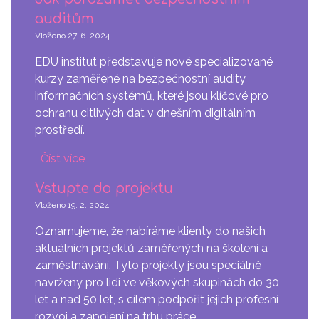
auditům
Vloženo
27. 6. 2024
EDU institut představuje nové specializované
kurzy zaměřené na bezpečnostní audity
informačních systémů, které jsou klíčové pro
ochranu citlivých dat v dnešním digitálním
prostředí.
Číst více
o
Jak
Vstupte do projektu
porozumět
Vloženo
19. 2. 2024
bezpečnostním
auditům
Oznamujeme, že nabíráme klienty do našich
aktuálních projektů zaměřených na školení a
zaměstnávání. Tyto projekty jsou speciálně
navrženy pro lidi ve věkových skupinách do 30
let a nad 50 let, s cílem podpořit jejich profesní
rozvoj a zapojení na trhu práce.