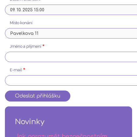
Místo konání
Jméno a příjmení
E-mail
Novinky
Jak porozumět bezpečnostním