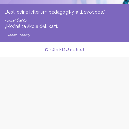
„Jest jediné kritérium pedagogiky, a tj. svoboda.“
–
Josef Úlehla
„Možná ta škola děti kazí.“
–
Janek Ledecký
© 2018 EDU institut